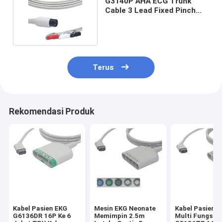
G3140P AHA ECG Trunk
Cable 3 Lead Fixed Pinch
Konektor CN101A
Terus
Rekomendasi Produk
Kabel Pasien EKG
Mesin EKG Neonate
Kabel Pasien 
G6136DR 16P Ke 6
Memimpin 2.5m
Multi Fungsi