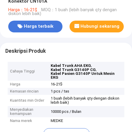
Konektor CN101A
Harga：16-21$
MOQ：1 buah (lebih banyak qty dengan
diskon lebih baik)
Harga terbaik
Hubungi sekarang
Deskripsi Produk
,
Kabel Trunk AHA EKG
,
Kabel Trunk G3140P CG
Cahaya Tinggi
Kabel Pasien G3140P Untuk Mesin
EKG
Harga
16-21$
Kemasan rincian
1 pcs / tas
1 buah (lebih banyak qty dengan diskon
Kuantitas min Order
lebih baik)
Menyediakan
10000 pcs / Bulan
kemampuan
Nama merek
MEDKE