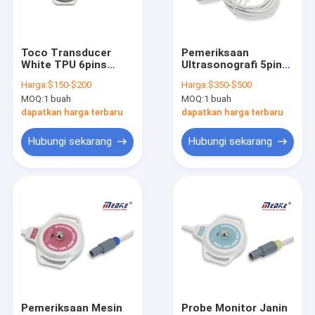
Hubungi kami
Toco Transducer
Pemeriksaan
White TPU 6pins
Ultrasonografi 5pin
Sensor Spo2 yang dapat digunakan kembali
Edan F9 Fetal
Yellow Sonicaid
Harga:
$150-$200
Harga:
$350-$500
Monitor Probe
FM800 Fetal Monitor
MOQ:
1 buah
MOQ:
1 buah
Sensor SPO2 sekali pakai
dapatkan harga terbaru
dapatkan harga terbaru
Probe Spo2 sekali pakai
Hubungi sekarang
Hubungi sekarang
Kabel ekstensi SPO2
Kabel Pasien EKG
Kabel Mesin EKG
Aksesori EKG
Kabel Tekanan Darah Invasif
Pemeriksaan Mesin
Probe Monitor Janin