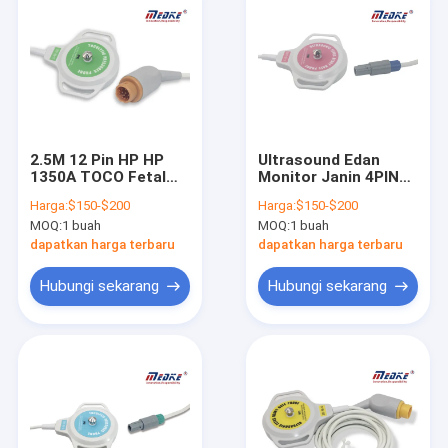
2.5M 12 Pin HP HP
Ultrasound Edan
1350A TOCO Fetal
Monitor Janin 4PINS
Monitor Probe
Irama Toco
Harga:
$150-$200
Harga:
$150-$200
Transduser
MOQ:
1 buah
MOQ:
1 buah
dapatkan harga terbaru
dapatkan harga terbaru
Hubungi sekarang
Hubungi sekarang
Rumah
Produk
Tentang kita