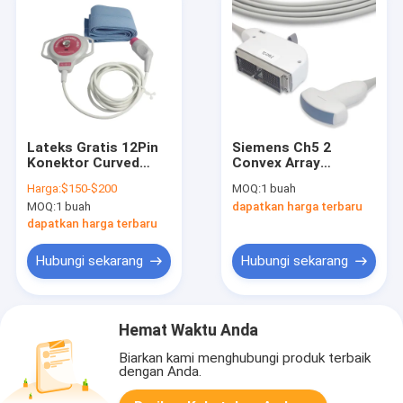
Lateks Gratis 12Pin
Siemens Ch5 2
Konektor Curved
Convex Array
Array Probe
Ultrasound Fetal
Harga:
$150-$200
MOQ:
1 buah
Transduser TOCO
Monitor Probe kabel
MOQ:
1 buah
dapatkan harga terbaru
2.5m
dapatkan harga terbaru
Hubungi sekarang
Hubungi sekarang
Hemat Waktu Anda
Biarkan kami menghubungi produk terbaik
dengan Anda.