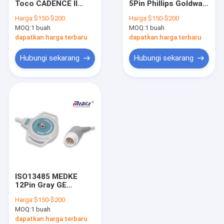
Toco CADENCE II
5Pin Phillips Goldway
Manset NIBP
Kompatibel
Bebas Lateks
Harga:
$150-$200
Harga:
$150-$200
SONATINA
MOQ:
Pemeriksaan Suhu Medis
1 buah
MOQ:
1 buah
dapatkan harga terbaru
dapatkan harga terbaru
Aksesori Bedah Listrik
Hubungi sekarang
Hubungi sekarang
Probe monitor janin
Aksesoris Kedokteran Hewan
EKG Perekam Holter
Sensor O2 Medis
ISO13485 MEDKE
12Pin Gray GE
Corometrics Monitor
Harga:
$150-$200
Janin Probe
MOQ:
1 buah
dapatkan harga terbaru