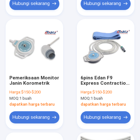
Hubungi sekarang
Hubungi sekarang
Pemeriksaan Monitor
6pins Edan F9
Janin Korometrik
Express Contraction
Monitor 6pins Toco
Harga:
$150-$200
Harga:
$150-$200
Probe
MOQ:
1 buah
MOQ:
1 buah
dapatkan harga terbaru
dapatkan harga terbaru
Hubungi sekarang
Hubungi sekarang