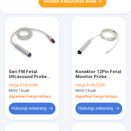
Berikan Kebutuhan Anda
Seri FM Fetal
Konektor 12Pin Fetal
Ultrasound Probe
Monitor Probe
Kompatibel HP HP
Kompatibel Seri HP
Harga:
$150-$200
Harga:
$150-$200
Avalon
HP 50A
MOQ:
1 buah
MOQ:
1 buah
dapatkan harga terbaru
dapatkan harga terbaru
Hubungi sekarang
Hubungi sekarang