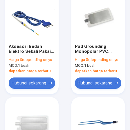
Aksesori Bedah
Pad Grounding
Elektro Sekali Pakai,
Monopolar PVC
Pensil Koagulasi dan
Dewasa Sekali Pakai
Harga:
$(depending on your order qty)
Harga:
$(depending on your order qty)
Pemotong
untuk Medis Bedah
MOQ:
1 buah
MOQ:
1 buah
dapatkan harga terbaru
dapatkan harga terbaru
Hubungi sekarang
Hubungi sekarang
Rumah
Produk
Tentang kita