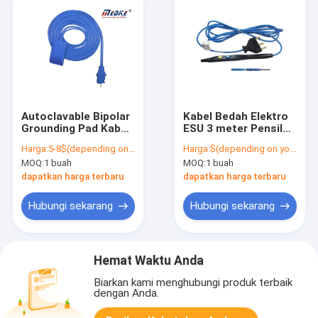
Autoclavable Bipolar
Kabel Bedah Elektro
Grounding Pad Kabel
ESU 3 meter Pensil
Bedah Listrik yang
Bedah Listrik yang
Harga:
5-8$(depending on your order qty)
Harga:
$(depending on your order qty)
Dapat Digunakan
Dapat Digunakan
MOQ:
1 buah
MOQ:
1 buah
Kembali
Kembali
dapatkan harga terbaru
dapatkan harga terbaru
Hubungi sekarang
Hubungi sekarang
Hemat Waktu Anda
Biarkan kami menghubungi produk terbaik
dengan Anda.