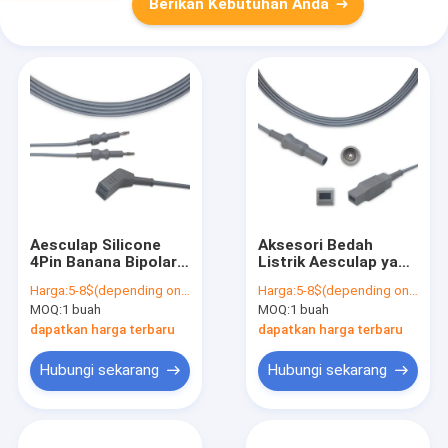
Berikan Kebutuhan Anda
Aesculap Silicone
Aksesori Bedah
4Pin Banana Bipolar
Listrik Aesculap yang
Cable Reusable
Dapat Digunakan
Harga:
5-8$(depending on your order qty)
Harga:
5-8$(depending on your order qty)
4.0mm Plug
Kembali Kabel
MOQ:
1 buah
MOQ:
1 buah
Adaptor Bipolar
dapatkan harga terbaru
dapatkan harga terbaru
Hubungi sekarang
Hubungi sekarang