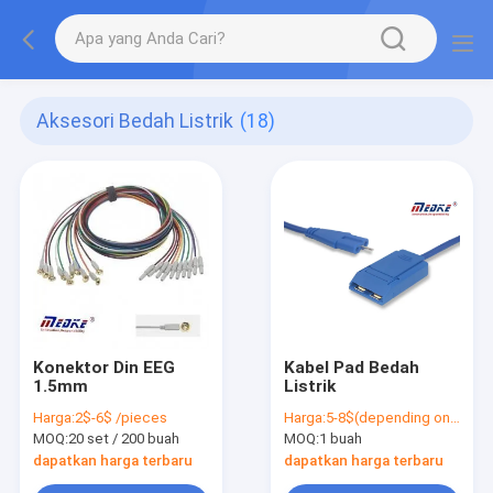
Aksesori Bedah Listrik
(18)
Konektor Din EEG
Kabel Pad Bedah
1.5mm
Listrik
Harga:
2$-6$ /pieces
Harga:
5-8$(depending on your order qty)
MOQ:
20 set / 200 buah
MOQ:
1 buah
dapatkan harga terbaru
dapatkan harga terbaru