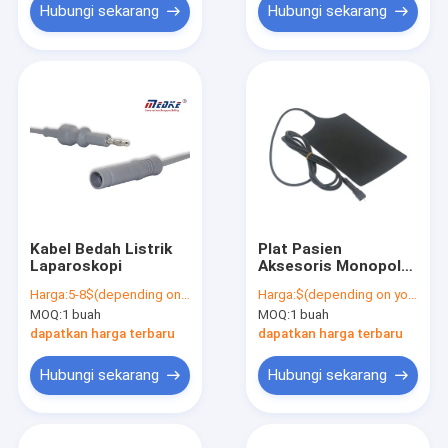
Hubungi sekarang
Hubungi sekarang
Kabel Bedah Listrik
Plat Pasien
Laparoskopi
Aksesoris Monopolar
Electrosurgical
Harga:
5-8$(depending on your order qty)
Harga:
$(depending on your order qty)
Dengan Kabel
MOQ:
1 buah
MOQ:
1 buah
dapatkan harga terbaru
dapatkan harga terbaru
Hubungi sekarang
Hubungi sekarang