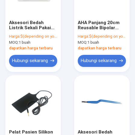
Hubungi kami
Aksesori Bedah
AHA Panjang 20cm
Listrik Sekali Pakai
Reusable Bipolar
Sensor Spo2 yang dapat digunakan kembali
Bipolar eSU
Forceps ISO13485
Harga:
$(depending on your order qty)
Harga:
$(depending on your order qty)
grounding pad
ESU Accessories
MOQ:
1 buah
MOQ:
1 buah
Sensor SPO2 sekali pakai
dapatkan harga terbaru
dapatkan harga terbaru
Probe Spo2 sekali pakai
Hubungi sekarang
Hubungi sekarang
Kabel ekstensi SPO2
Kabel Pasien EKG
Kabel Mesin EKG
Aksesori EKG
Kabel Tekanan Darah Invasif
Pelat Pasien Silikon
Aksesori Bedah