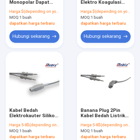
Monopolar Dapat
Elektro Koagulasi
Manset NIBP
Digunakan Kembali
Forceps Bipolar yang
Harga:
$(depending on your order qty)
Harga:
$(depending on your order qty)
Dengan Kabel Bedah
Dapat Digunakan
MOQ:
Pemeriksaan Suhu Medis
1 buah
MOQ:
1 buah
Elektro
Kembali
dapatkan harga terbaru
dapatkan harga terbaru
Aksesori Bedah Listrik
Hubungi sekarang
Hubungi sekarang
Probe monitor janin
Aksesoris Kedokteran Hewan
EKG Perekam Holter
Sensor O2 Medis
Kabel Bedah
Banana Plug 2Pin
Elektrokauter Silikon
Kabel Bedah Listrik
Bipolar Dapat
Bipolar Autoclavable
Harga:
5-8$(depending on your order qty)
Harga:
5-8$(depending on your order qty)
Digunakan Kembali
MOQ:
1 buah
MOQ:
1 buah
dapatkan harga terbaru
dapatkan harga terbaru