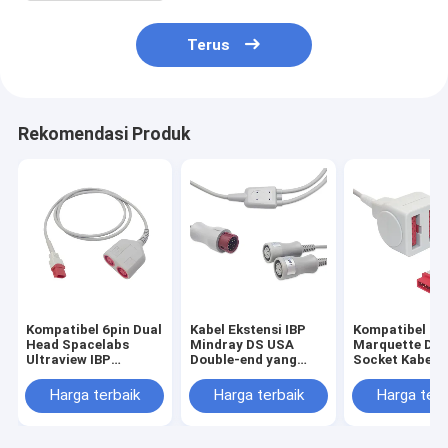
Terus
Rekomendasi Produk
Kompatibel 6pin Dual
Kabel Ekstensi IBP
Kompatibel GE
Head Spacelabs
Mindray DS USA
Marquette Dua
Ultraview IBP
Double-end yang
Socket Kabel
Adapter Cable
Kompatibel B3013-
Adaptor IBP B
B3012-16
12
07
Harga terbaik
Harga terbaik
Harga terb