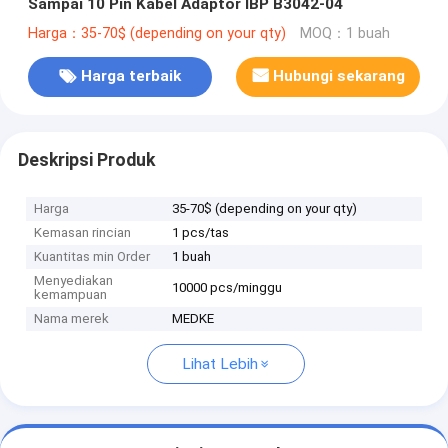
Sampai 10 Pin Kabel Adaptor IBP B3042-04
Harga：35-70$ (depending on your qty)
MOQ：1 buah
Harga terbaik
Hubungi sekarang
Deskripsi Produk
Harga
35-70$ (depending on your qty)
Kemasan rincian
1 pcs/tas
Kuantitas min Order
1 buah
Menyediakan
10000 pcs/minggu
kemampuan
Nama merek
MEDKE
Lihat Lebih