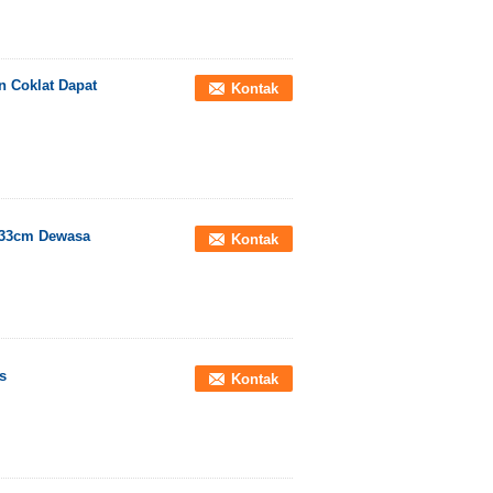
 Coklat Dapat
Kontak
f 33cm Dewasa
Kontak
s
Kontak