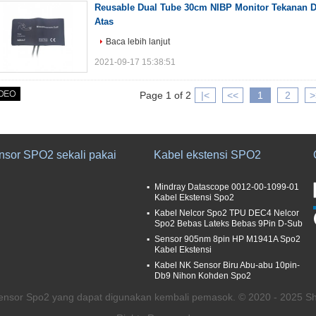
Reusable Dual Tube 30cm NIBP Monitor Tekanan 
Atas
Baca lebih lanjut
2021-09-17 15:38:51
Page 1 of 2
|<
<<
1
2
>
nsor SPO2 sekali pakai
Kabel ekstensi SPO2
Mindray Datascope 0012-00-1099-01
Kabel Ekstensi Spo2
Kabel Nelcor Spo2 TPU DEC4 Nelcor
Spo2 Bebas Lateks Bebas 9Pin D-Sub
Sensor 905nm 8pin HP M1941A Spo2
Kabel Ekstensi
Kabel NK Sensor Biru Abu-abu 10pin-
Db9 Nihon Kohden Spo2
Sensor Spo2 yang dapat digunakan kembali pemasok. © 2020 - 2025 Sh