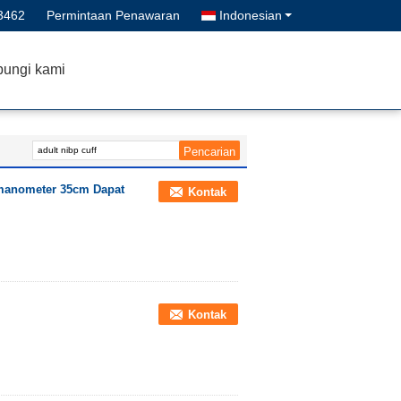
3462
Permintaan Penawaran
Indonesian
ungi kami
manometer 35cm Dapat
Kontak
Kontak