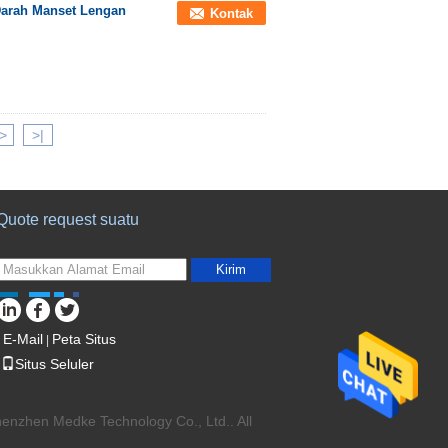
Darah Manset Lengan
Kontak
>
>|
Quote request suatu
Kirim
E-Mail
Peta Situs
|
Situs Seluler
enzhen Medke Technology Co., Ltd.. All