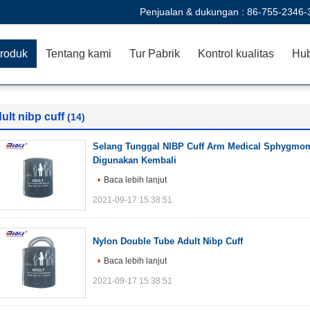
Penjualan & dukungan :
86-755-2346-
roduk
Tentang kami
Tur Pabrik
Kontrol kualitas
Hub
ult nibp cuff
(14)
Selang Tunggal NIBP Cuff Arm Medical Sphygmo
Digunakan Kembali
Baca lebih lanjut
2021-09-17 15:38:51
Nylon Double Tube Adult Nibp Cuff
Baca lebih lanjut
2021-09-17 15:38:51