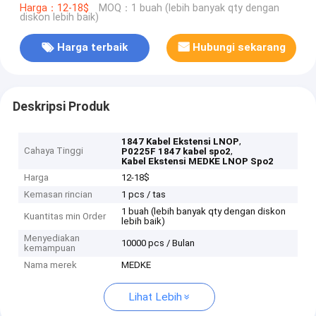
Harga：12-18$
MOQ：1 buah (lebih banyak qty dengan
diskon lebih baik)
Harga terbaik
Hubungi sekarang
Deskripsi Produk
,
1847 Kabel Ekstensi LNOP
Cahaya Tinggi
,
P0225F 1847 kabel spo2
Kabel Ekstensi MEDKE LNOP Spo2
Harga
12-18$
Kemasan rincian
1 pcs / tas
1 buah (lebih banyak qty dengan diskon
Kuantitas min Order
lebih baik)
Menyediakan
10000 pcs / Bulan
kemampuan
Nama merek
MEDKE
Lihat Lebih