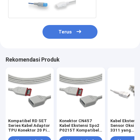
LNOP Spo2
Terus
Rekomendasi Produk
Kompatibel RD SET
Konektor CN457
Kabel Ekstensi
Series Kabel Adaptor
Kabel Ekstensi Spo2
Sensor Oksige
TPU Konektor 20 Pin
P0215T Kompatibel
3311 yang
2.2 Meter
Sensor Rd-97
Kompatibel de
Medis Smith