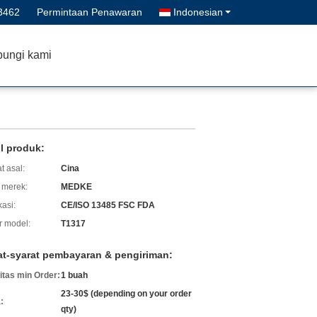
3462
Permintaan Penawaran
Indonesian
ungi kami
il produk:
t asal:
Cina
merek:
MEDKE
kasi:
CE/ISO 13485 FSC FDA
 model:
T1317
at-syarat pembayaran & pengiriman:
itas min Order:
1 buah
23-30$ (depending on your order
:
qty)