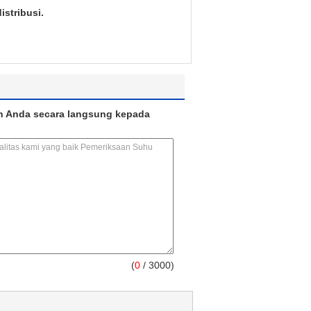
stribusi.
n Anda secara langsung kepada
(
0
/ 3000)