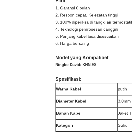
Fitur:
1. Garansi 6 bulan
2.
Respon cepat, Kelezatan tinggi
3. 100% diperiksa di tangki air termostati
4. Teknologi pemrosesan canggih
5. Panjang kabel bisa disesuaikan
6. Harga bersaing
Model yang Kompatibel:
Ningbo David: KHN-90
Spesifikasi:
Warna Kabel
putih
Diameter Kabel
3.0mm
Bahan Kabel
Jaket 
Kategori
Suhu