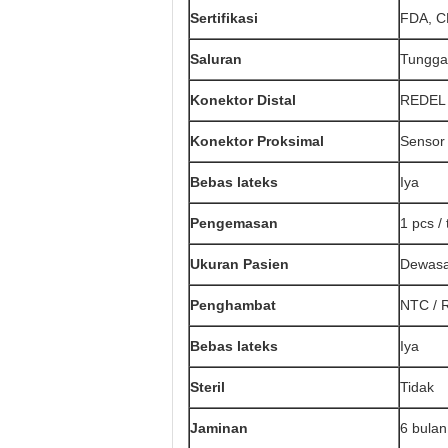
Sertifikasi
FDA, C
Saluran
Tungga
Konektor Distal
REDEL 6
Konektor Proksimal
Sensor 
Bebas lateks
Iya
Pengemasan
1 pcs / 
Ukuran Pasien
Dewas
Penghambat
NTC / 
Bebas lateks
Iya
Steril
Tidak
Jaminan
6 bulan