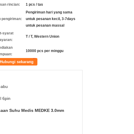
an rincian:
1 pcs / tas
Pengiriman hari yang sama
 pengiriman:
untuk pesanan kecil, 3-7days
untuk pesanan massal
t-syarat
T / T, Western Union
ayaran:
ediakan
10000 pcs per minggu
mpuan:
Hubungi sekarang
-abu
l 6pin
saan Suhu Medis MEDKE 3.0mm