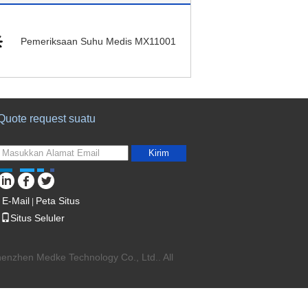
Pemeriksaan Suhu Medis MX11001
Quote request suatu
Kirim
E-Mail
Peta Situs
|
Situs Seluler
enzhen Medke Technology Co., Ltd.. All