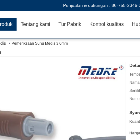
Penjualan & dukungan :
86-755-2346-
roduk
Tentang kami
Tur Pabrik
Kontrol kualitas
Hub
dis
Pemeriksaan Suhu Medis 3.0mm
m
Deta
Tempa
Nama 
Sertifi
Nomor
Syar
Kuant
Harga