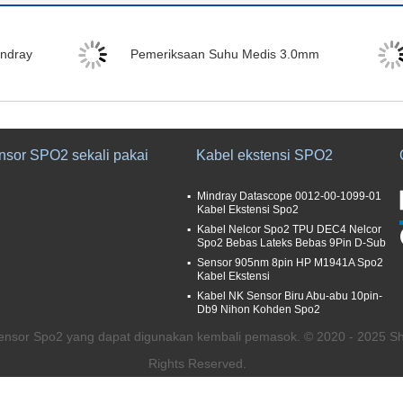
ndray
Pemeriksaan Suhu Medis 3.0mm
nsor SPO2 sekali pakai
Kabel ekstensi SPO2
Mindray Datascope 0012-00-1099-01
Kabel Ekstensi Spo2
Kabel Nelcor Spo2 TPU DEC4 Nelcor
Spo2 Bebas Lateks Bebas 9Pin D-Sub
Sensor 905nm 8pin HP M1941A Spo2
Kabel Ekstensi
Kabel NK Sensor Biru Abu-abu 10pin-
Db9 Nihon Kohden Spo2
Sensor Spo2 yang dapat digunakan kembali pemasok. © 2020 - 2025 Sh
Rights Reserved.