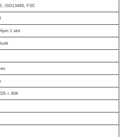
E, ISO13485, FSC
l
pin 1 slot
kulit
tas
a
R25 = 30K