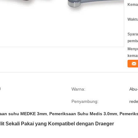
Kemas
Waktu
Syara
pemb
Meny
kema
U
Warna:
Abu
Penyambung:
rede
saan suhu MEDKE 3mm
,
Pemeriksaan Suhu Medis 3.0mm
,
Pemerik
t Sekali Pakai yang Kompatibel dengan Draeger