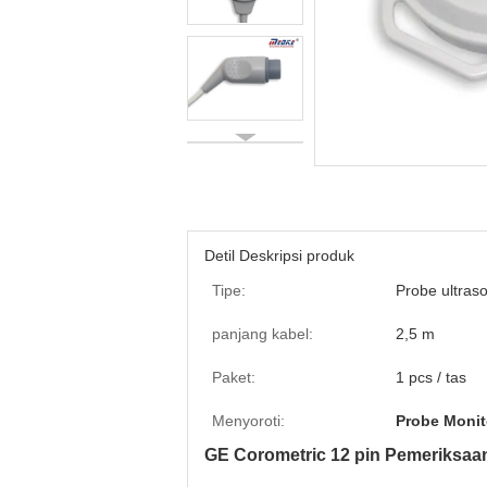
Detil Deskripsi produk
Tipe:
Probe ultraso
panjang kabel:
2,5 m
Paket:
1 pcs / tas
Menyoroti:
Probe Monit
GE Corometric 12 pin Pemeriksaa