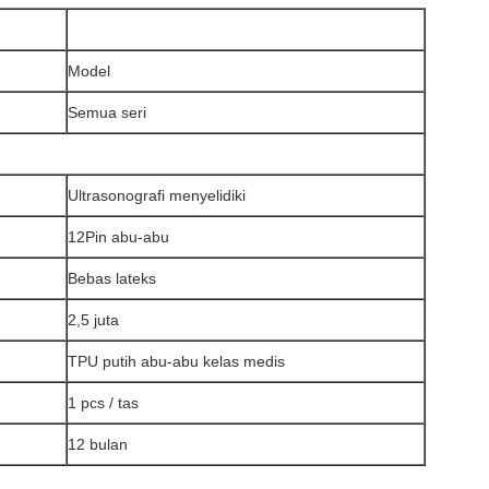
Model
Semua seri
Ultrasonografi
menyelidiki
12Pin abu-abu
Bebas lateks
2,5 juta
TPU putih abu-abu kelas medis
1 pcs / tas
12 bulan