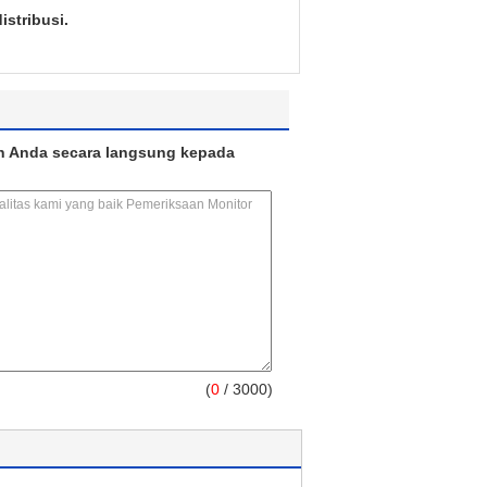
stribusi.
n Anda secara langsung kepada
(
0
/ 3000)