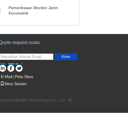
Pemeriksaan Monitor Janin
Korometrik
Quote request suatu
Kirim
E-Mail
Peta Situs
|
Situs Seluler
enzhen Medke Technology Co., Ltd.. All