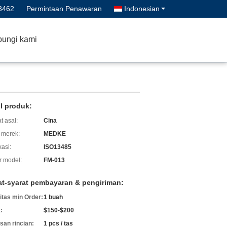
3462
Permintaan Penawaran
Indonesian
ungi kami
il produk:
t asal:
Cina
merek:
MEDKE
kasi:
ISO13485
 model:
FM-013
at-syarat pembayaran & pengiriman:
itas min Order:
1 buah
:
$150-$200
an rincian:
1 pcs / tas