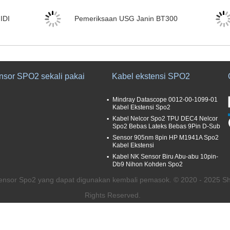
IDI
Pemeriksaan USG Janin BT300
nsor SPO2 sekali pakai
Kabel ekstensi SPO2
Mindray Datascope 0012-00-1099-01
Kabel Ekstensi Spo2
Kabel Nelcor Spo2 TPU DEC4 Nelcor
Spo2 Bebas Lateks Bebas 9Pin D-Sub
Sensor 905nm 8pin HP M1941A Spo2
Kabel Ekstensi
Kabel NK Sensor Biru Abu-abu 10pin-
Db9 Nihon Kohden Spo2
Sensor Spo2 yang dapat digunakan kembali pemasok. © 2020 - 2025 Sh
Rights Reserved.