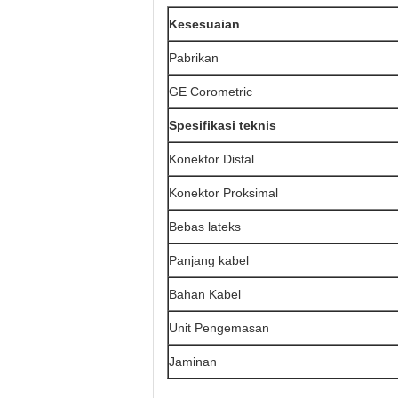
Kesesuaian
Pabrikan
GE Corometric
Spesifikasi teknis
Konektor Distal
Konektor Proksimal
Bebas lateks
Panjang kabel
Bahan Kabel
Unit Pengemasan
Jaminan