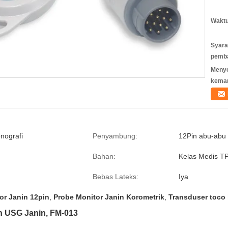
Waktu
Syara
pemb
Meny
kema
nografi
Penyambung:
12Pin abu-abu
Bahan:
Kelas Medis T
Bebas Lateks:
Iya
or Janin 12pin
,
Probe Monitor Janin Korometrik
,
Transduser toco 
n USG Janin, FM-013