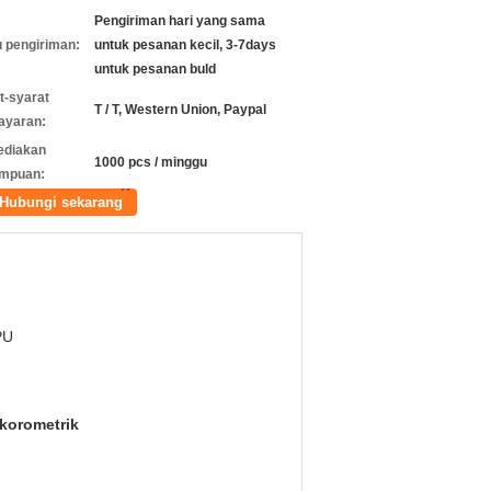
Pengiriman hari yang sama
 pengiriman:
untuk pesanan kecil, 3-7days
untuk pesanan buld
t-syarat
T / T, Western Union, Paypal
ayaran:
ediakan
1000 pcs / minggu
mpuan:
Hubungi sekarang
PU
korometrik