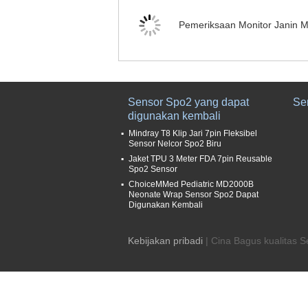
Pemeriksaan Monitor Janin M
Sensor Spo2 yang dapat
Se
digunakan kembali
Mindray T8 Klip Jari 7pin Fleksibel
Sensor Nelcor Spo2 Biru
Jaket TPU 3 Meter FDA 7pin Reusable
Spo2 Sensor
ChoiceMMed Pediatric MD2000B
Neonate Wrap Sensor Spo2 Dapat
Digunakan Kembali
Kebijakan pribadi
| Cina Bagus kualitas 