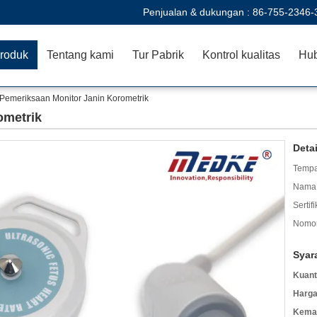
Penjualan & dukungan :
86-755-2346-
roduk
Tentang kami
Tur Pabrik
Kontrol kualitas
Hub
Pemeriksaan Monitor Janin Korometrik
ometrik
Deta
Tempa
Nama 
Sertifi
Nomor
Syar
Kuant
Harga
Kemas